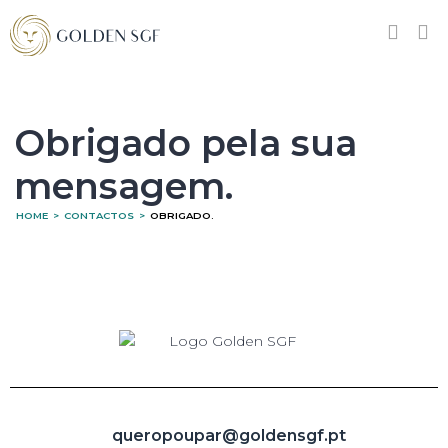
Obrigado pela sua
mensagem.
HOME
>
CONTACTOS
>
OBRIGADO.
queropoupar@goldensgf.pt