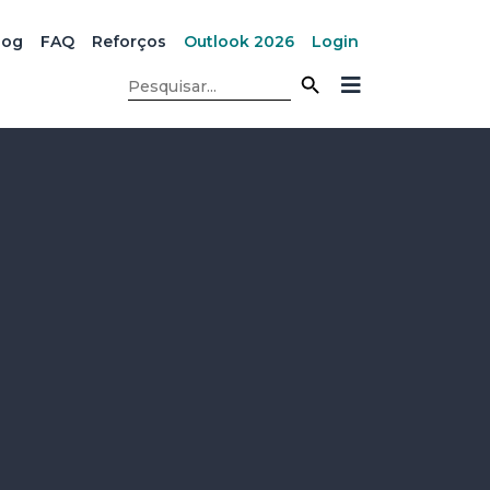
log
FAQ
Reforços
Outlook 2026
Login
Search Button
Search
for: