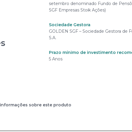
setembro denominado Fundo de Pensõ
Comissões de Gestão: Até 1,5%
OBRIGAÇÕES
SGF Empresas Stoik Ações)
AÇÕES
Sobre as comissões cobradas incidirá
Sociedade Gestora
à taxa de 4%, de acordo com a legisla
IMOBILIÁRIO
GOLDEN SGF – Sociedade Gestora de F
S.A.
es
INVESTIMENTOS ALTERNATIVO
LIQUIDEZ
Prazo mínimo de investimento reco
5 Anos
Tabela de dados
50% EFFAS Eur
 informações sobre este produto
OBRIGAÇÕES
Return + 50% 
85% MSCI Worl
AÇÕES
MSCI Emergin