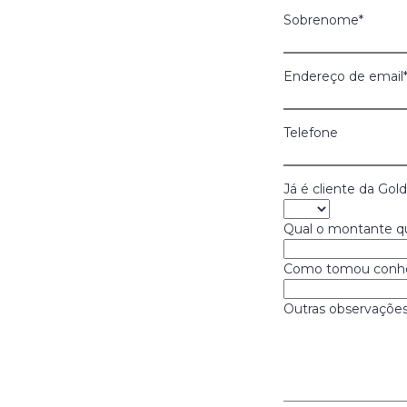
Sobrenome
*
Endereço de email
Telefone
Já é cliente da Go
Qual o montante q
Como tomou conhe
Outras observaçõe