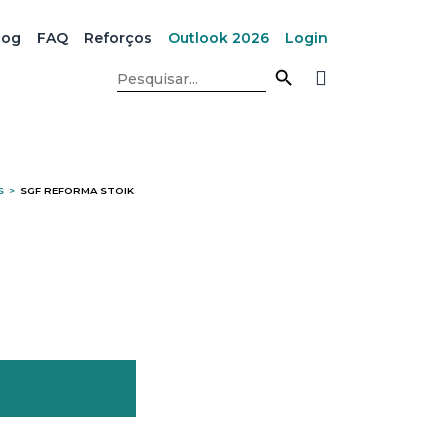
log
FAQ
Reforços
Outlook 2026
Login
Search Button
Search
for:
S
>
SGF REFORMA STOIK