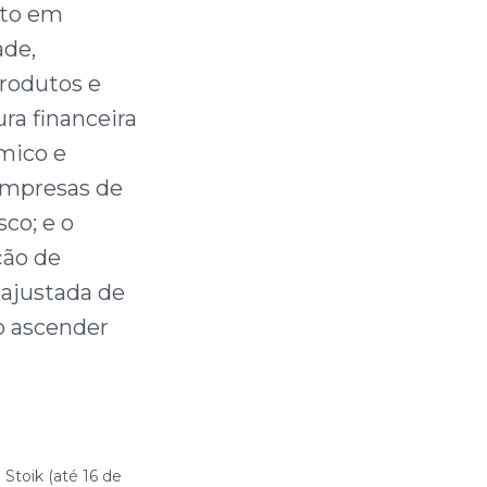
nto em
ade,
produtos e
ra financeira
ómico e
 empresas de
sco; e o
ção de
 ajustada de
o ascender
 tem
toik (até 16 de
Base
Máxima