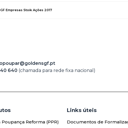
 SGF Empresas Stoik Ações 2017
opoupar@goldensgf.pt
240 640
(chamada para rede fixa nacional)
tos​
Links úteis​
s Poupança Reforma (PPR)
Documentos de Formaliza