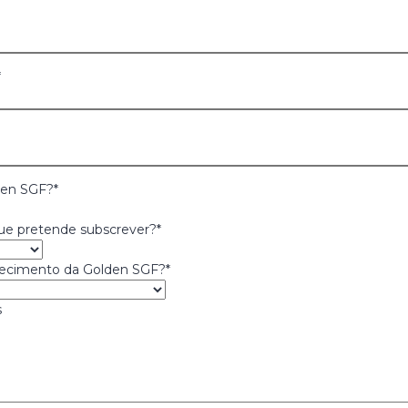
IMOBILIÁRIO
Euribor a 12 
INVESTIMENTOS
Euribor a 12 
ALTERNATIVOS
*
LIQUIDEZ
Euribor a 1 M
lden SGF?
*
Classe de Risco [mín.1;máx.7]
ue pretende subscrever?
*
cimento da Golden SGF?
*
s