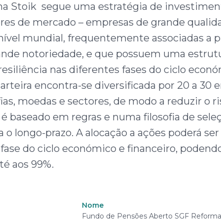
a Stoik segue uma estratégia de investime
res de mercado – empresas de grande qualid
 nível mundial, frequentemente associadas a 
nde notoriedade, e que possuem uma estrutu
 resiliência nas diferentes fases do ciclo econ
carteira encontra-se diversificada por 20 a 30
ias, moedas e sectores, de modo a reduzir o ri
é baseado em regras e numa filosofia de sele
 o longo-prazo. A alocação a ações poderá ser
fase do ciclo económico e financeiro, podend
té aos 99%.
Nome
Montante máximo de subscrição: Não
Tabela de dados
Fundo de Pensões Aberto SGF Reforma S