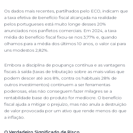
Os dados mais recentes, partilhados pelo ECO, indicam que
a taxa efetiva de benefício fiscal alcançada na realidade
pelos portugueses está muito longe desses 20%
anunciados nos panfletos comerciais. Em 2024, a taxa
média do benefício fiscal fixou-se nos 3,77% e, quando
olhamos para a média dos últimos 10 anos, o valor cai para
uns modestos 2,82%.
Embora a disciplina de poupança contínua e as vantagens
fiscais à saída (taxas de tributação sobre as mais-valias que
podem descer até aos 8%, contra os habituais 28% de
outros investimentos) continuem a ser ferramentas
poderosas, elas não conseguem fazer milagres se a
rentabilidade base do produto for medíocre. O benefício
fiscal ajuda a mitigar o prejuízo, mas não anula a destruição
de valor provocada por um ativo que rende menos do que
a inflação.
O Verdadeiro Significado de Risco