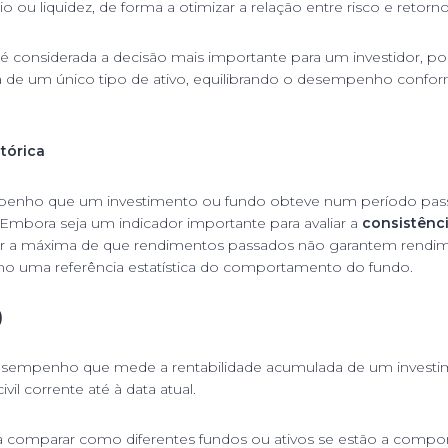
rio ou liquidez, de forma a otimizar a relação entre risco e retorno
é considerada a decisão mais importante para um investidor, po
a de um único tipo de ativo, equilibrando o desempenho confor
tórica
enho que um investimento ou fundo obteve num período passa
 Embora seja um indicador importante para avaliar a
consistênc
r a máxima de que rendimentos passados não garantem rendime
o uma referência estatística do comportamento do fundo.
)
esempenho que mede a rentabilidade acumulada de um investi
vil corrente até à data atual.
ra comparar como diferentes fundos ou ativos se estão a compo