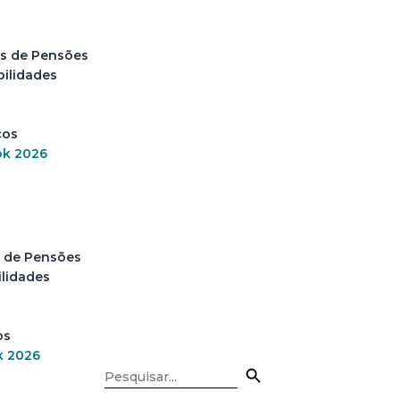
s de Pensões
ilidades
ços
ok 2026
 de Pensões
lidades
os
k 2026
Search Button
Search
for: