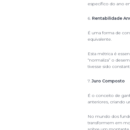
específico do ano em
6.
Rentabilidade An
É uma forma de conv
equivalente.
Esta métrica é essen
“normaliza” o desemp
tivesse sido consta
7.
Juro Composto
É o conceito de ganh
anteriores, criando 
No mundo dos fund
transformem em mont
sobre um montante 