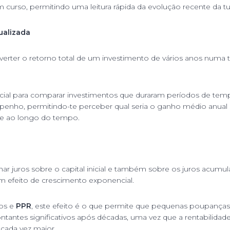
 curso, permitindo uma leitura rápida da evolução recente da tua
ualizada
erter o retorno total de um investimento de vários anos numa 
cial para comparar investimentos que duraram períodos de temp
enho, permitindo-te perceber qual seria o ganho médio anual s
nte ao longo do tempo.
ar juros sobre o capital inicial e também sobre os juros acumu
um efeito de crescimento exponencial.
os e
PPR
, este efeito é o que permite que pequenas poupanças
antes significativos após décadas, uma vez que a rentabilidade
cada vez maior.