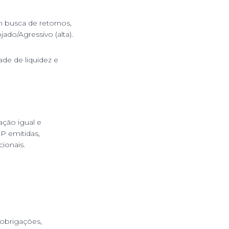
m busca de retornos,
ado/Agressivo (alta).
de de liquidez e
ção igual e
UP emitidas,
ionais.
, obrigações,