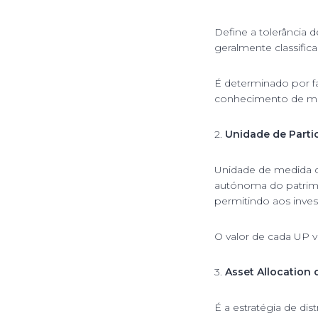
Define a tolerância 
geralmente classific
É determinado por fa
conhecimento de m
2.
Unidade de Parti
Unidade de medida d
autónoma do patrimón
permitindo aos inves
O valor de cada UP v
3.
Asset Allocation 
É a estratégia de dis