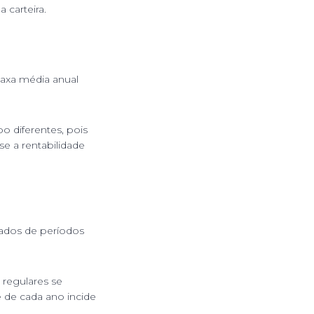
 carteira.
taxa média anual
o diferentes, pois
e a rentabilidade
lados de períodos
 regulares se
 de cada ano incide