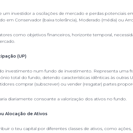
de um investidor a oscilações de mercado e perdas potenciais e
ado em Conservador (baixa tolerância), Moderado (média) ou Arroj
tores como objetivos financeiros, horizonte temporal, necessida
ercado.
cipação (UP)
o investimento num fundo de investimento. Representa uma fra
io total do fundo, detendo características idênticas às outras 
tidores comprar (subscrever) ou vender (resgatar) partes proporc
aria diariamente consoante a valorização dos ativos no fundo.
ou Alocação de Ativos
tribuir o teu capital por diferentes classes de ativos, como ações