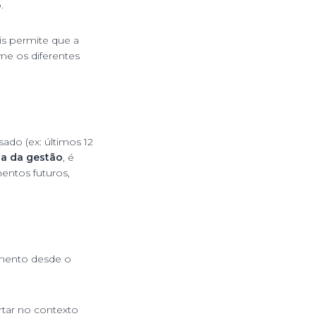
.
is permite que a
me os diferentes
do (ex: últimos 12
ia da gestão
, é
ntos futuros,
mento desde o
rtar no contexto