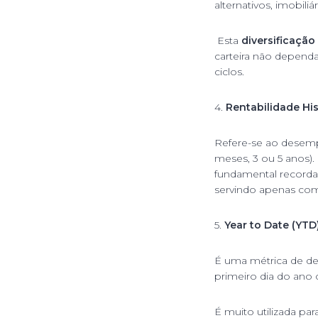
alternativos, imobiliá
Esta
diversificação
carteira não depend
ciclos.
4.
Rentabilidade His
Refere-se ao desemp
meses, 3 ou 5 anos).
fundamental recorda
servindo apenas com
5.
Year to Date (YTD
É uma métrica de d
primeiro dia do ano ci
É muito utilizada pa