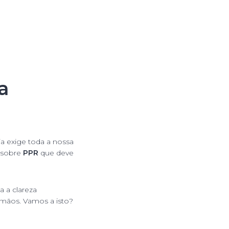
a
ia exige toda a nossa
sobre
PPR
que deve
a a clareza
 mãos. Vamos a isto?