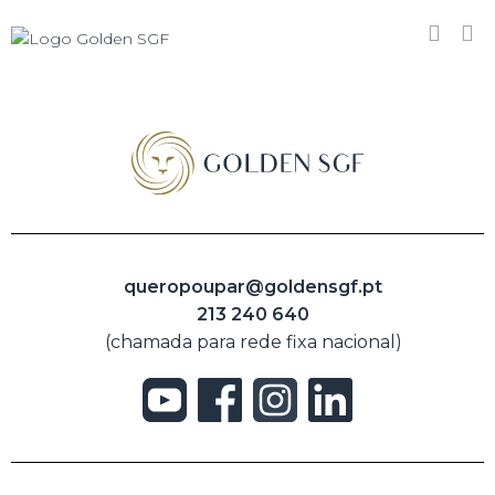
queropoupar@goldensgf.pt
213 240 640
(chamada para rede fixa nacional)