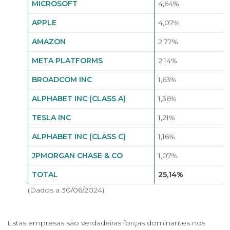
MICROSOFT
4,64%
APPLE
4,07%
AMAZON
2,77%
META PLATFORMS
2,14%
BROADCOM INC
1,63%
ALPHABET INC (CLASS A)
1,36%
TESLA INC
1,21%
ALPHABET INC (CLASS C)
1,16%
JPMORGAN CHASE & CO
1,07%
TOTAL
25,14%
(Dados a 30/06/2024)
Estas empresas são verdadeiras forças dominantes nos