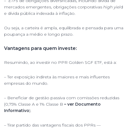
–
ETFs
de obrigações diversificadas, incluindo dívida de
mercados emergentes, obrigações corporativas
high yiel
d
e dívida pública indexada à inflação.
Ou seja, a carteira é ampla, equilibrada e pensada para uma
poupança a médio e longo prazo.
Vantagens para quem investe:
Resumindo, ao investir no PPR Golden SGF ETF, está a:
– Ter exposição indireta às maiores e mais influentes
empresas do mundo.
– Beneficiar de gestão passiva com comissões reduzidas
(0,75% Classe A e 1% Classe B
– ver Documento
Informativo
).
– Tirar partido das vantagens fiscais dos PPRs —