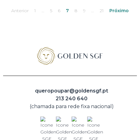
Anterior
1
…
5
6
7
8
9
…
21
Próximo
queropoupar@goldensgf.pt
213 240 640
(chamada para rede fixa nacional)