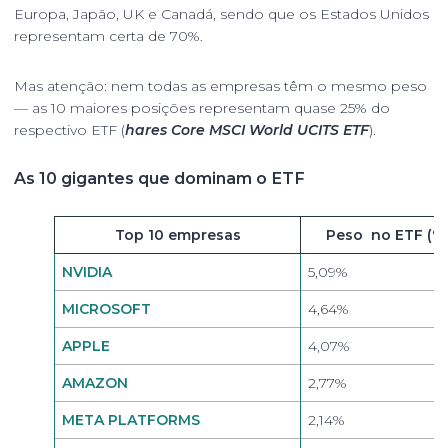
Europa, Japão, UK e Canadá, sendo que os Estados Unidos
representam certa de 70%.
Mas atenção: nem todas as empresas têm o mesmo peso
— as 10 maiores posições representam quase 25% do
respectivo ETF (
hares Core MSCI World UCITS ETF
).
As 10 gigantes que dominam o ETF
Tabela de dados
Top 10 empresas
Peso no ETF (%
NVIDIA
5,09%
MICROSOFT
4,64%
APPLE
4,07%
AMAZON
2,77%
META PLATFORMS
2,14%