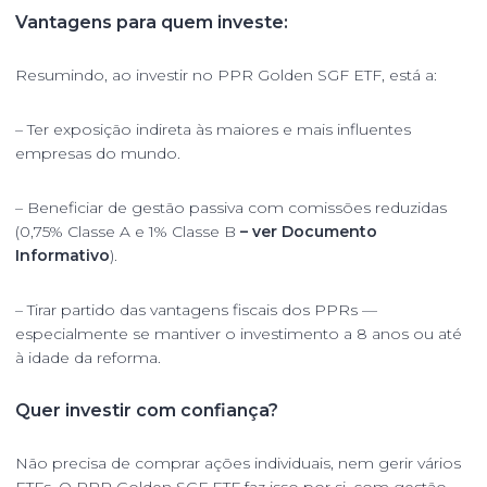
Vantagens para quem investe:
Resumindo, ao investir no PPR Golden SGF ETF, está a:
– Ter exposição indireta às maiores e mais influentes
empresas do mundo.
– Beneficiar de gestão passiva com comissões reduzidas
(0,75% Classe A e 1% Classe B
– ver Documento
Informativo
).
– Tirar partido das vantagens fiscais dos PPRs —
especialmente se mantiver o investimento a 8 anos ou até
à idade da reforma.
Quer investir com confiança?
Não precisa de comprar ações individuais, nem gerir vários
ETFs. O PPR Golden SGF ETF faz isso por si, com gestão