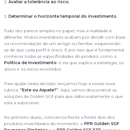
2.
Avaliar a tolerância ao risco;
3.
Determinar o horizonte temporal do investimento.
Tudo isto parece simples no papel, mas a realidade é
diferente. Muitos investidores acabam por decidir com base
na recomendação de um amigo ou familiar, esquecendo-
se de que cada perfil é único. É por isso que é fundamental
conhecer todas as especificidades do produto, como a
Política de Investimento
: é ela que explica a estratégia, os
ativos e os riscos envolvidos.
Para ajudar nesta decisão, lançamos hoje a nossa nova
rubrica:
“Este ou Aquele?”
. Aqui, vamos desconstruir as
soluções da Golden SGF para que saiba exatamente o que
está a subscrever.
No primeiro duelo, colocamos frente a frente dois dos
produtos mais falados do momento: o
PPR Golden SGF
Poupança Dinâmica
e o
PPR Golden SGF ETF
. Vamos a