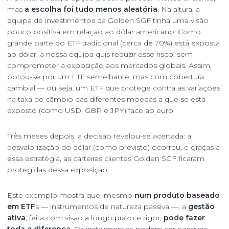
mas
a escolha foi tudo menos aleatória
. Na altura, a
equipa de investimentos da Golden SGF tinha uma visão
pouco positiva em relação ao dólar americano. Como
grande parte do ETF tradicional (cerca de 70%) está exposta
ao dólar, a nossa equipa quis reduzir esse risco, sem
comprometer a exposição aos mercados globais. Assim,
optou-se por um ETF semelhante, mas com cobertura
cambial — ou seja, um ETF que protege contra as variações
na taxa de câmbio das diferentes moedas a que se está
exposto (como USD, GBP e JPY) face ao euro.
Três meses depois, a decisão revelou-se acertada: a
desvalorização do dólar (como previsto) ocorreu, e graças a
essa estratégia, as carteiras clientes Golden SGF ficaram
protegidas dessa exposição.
Este exemplo mostra que,
mesmo
num produto baseado
em ETF
s
— instrumentos de natureza passiva —, a
gestão
ativa
, feita com visão a longo prazo e rigor,
pode fazer