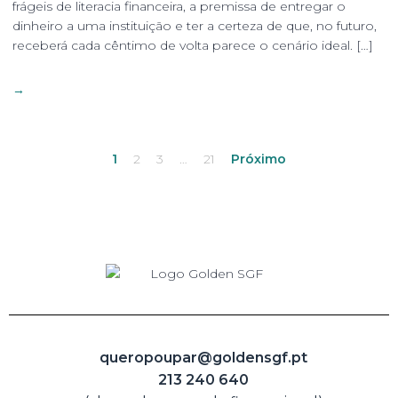
frágeis de literacia financeira, a premissa de entregar o
dinheiro a uma instituição e ter a certeza de que, no futuro,
receberá cada cêntimo de volta parece o cenário ideal. […]
→
1
2
3
…
21
Próximo
queropoupar@goldensgf.pt
213 240 640