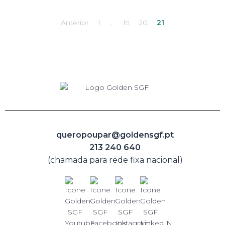
Anterior
1
…
19
20
21
queropoupar@goldensgf.pt
213 240 640
(chamada para rede fixa nacional)